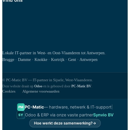
Vind ons
Lokale IT-partner in West- en Oost-Vlaanderen tot Antwerpen.
Brugge · Damme · Knokke · Kortrijk · Gent · Antwerpen
© PC-Matic BV — IT-partner in Sijsele, West-Vlaanderen.
Deze website draait op
Odoo
en is gebouwd door
PC-Matic BV
.
Cookies
Algemene voorwaarden
PC-Matic
— hardware, netwerk & IT-support
|
PM
Odoo & ERP via onze vaste partner
Synvio BV
SY
Hoe werkt deze samenwerking?
→