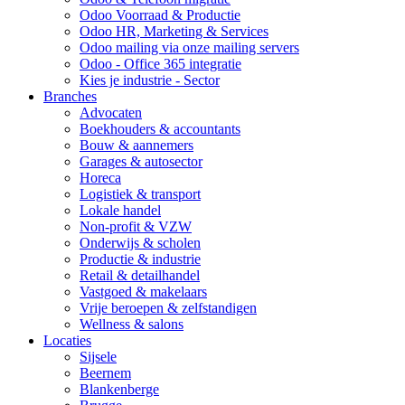
Odoo Voorraad & Productie
Odoo HR, Marketing & Services
Odoo mailing via onze mailing servers
Odoo - Office 365 integratie
Kies je industrie - Sector
Branches
Advocaten
Boekhouders & accountants
Bouw & aannemers
Garages & autosector
Horeca
Logistiek & transport
Lokale handel
Non-profit & VZW
Onderwijs & scholen
Productie & industrie
Retail & detailhandel
Vastgoed & makelaars
Vrije beroepen & zelfstandigen
Wellness & salons
Locaties
Sijsele
Beernem
Blankenberge