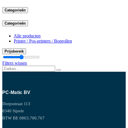
Categorieën
Categorieën
Alle producten
Printer / Pos-printers / Bonrollen
Prijsbereik
Filters wissen
PC-Matic BV
Dorpsstraat 113
8340 Sijsele
BTW BE 0863.700.767