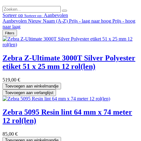
Sorteer op
Aanbevolen
Sorteer op:
Aanbevolen
Nieuw
Naam (A-Z)
Prijs - laag naar hoog
Prijs - hoog
naar laag
Filters
Zebra Z-Ultimate 3000T Silver Polyester
etiket 51 x 25 mm 12 rol(len)
519,00
€
Toevoegen aan winkelmandje
Toevoegen aan verlanglijst
Zebra 5095 Resin lint 64 mm x 74 meter
12 rol(len)
85,00
€
Toevoegen aan winkelmandje