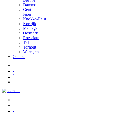
Brugge
Damme
Gent
Ieper
Knokke-Heist
Kortrijk
Maldegem
Oostende
Roeselare
Tielt
Torhout
Waregem
Contact
0
0
0
0