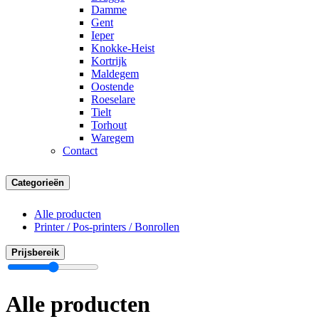
Damme
Gent
Ieper
Knokke-Heist
Kortrijk
Maldegem
Oostende
Roeselare
Tielt
Torhout
Waregem
Contact
Categorieën
Alle producten
Printer / Pos-printers / Bonrollen
Prijsbereik
Alle producten