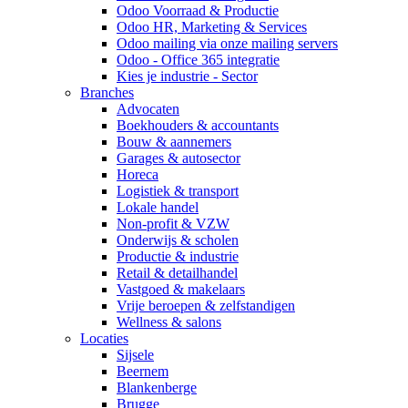
Odoo Voorraad & Productie
Odoo HR, Marketing & Services
Odoo mailing via onze mailing servers
Odoo - Office 365 integratie
Kies je industrie - Sector
Branches
Advocaten
Boekhouders & accountants
Bouw & aannemers
Garages & autosector
Horeca
Logistiek & transport
Lokale handel
Non-profit & VZW
Onderwijs & scholen
Productie & industrie
Retail & detailhandel
Vastgoed & makelaars
Vrije beroepen & zelfstandigen
Wellness & salons
Locaties
Sijsele
Beernem
Blankenberge
Brugge