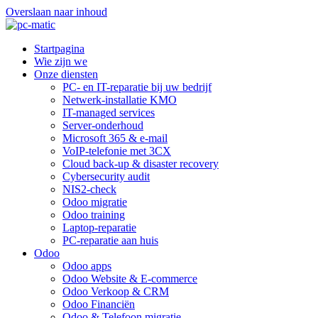
Overslaan naar inhoud
Startpagina
Wie zijn we
Onze diensten
PC- en IT-reparatie bij uw bedrijf
Netwerk-installatie KMO
IT-managed services
Server-onderhoud
Microsoft 365 & e-mail
VoIP-telefonie met 3CX
Cloud back-up & disaster recovery
Cybersecurity audit
NIS2-check
Odoo migratie
Odoo training
Laptop-reparatie
PC-reparatie aan huis
Odoo
Odoo apps
Odoo Website & E-commerce
Odoo Verkoop & CRM
Odoo Financiën
Odoo & Telefoon migratie