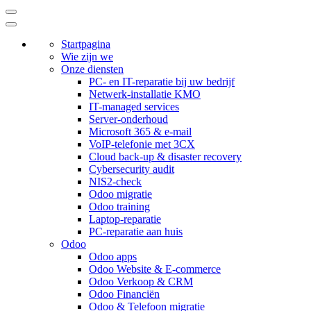
Startpagina
Wie zijn we
Onze diensten
PC- en IT-reparatie bij uw bedrijf
Netwerk-installatie KMO
IT-managed services
Server-onderhoud
Microsoft 365 & e-mail
VoIP-telefonie met 3CX
Cloud back-up & disaster recovery
Cybersecurity audit
NIS2-check
Odoo migratie
Odoo training
Laptop-reparatie
PC-reparatie aan huis
Odoo
Odoo apps
Odoo Website & E-commerce
Odoo Verkoop & CRM
Odoo Financiën
Odoo & Telefoon migratie