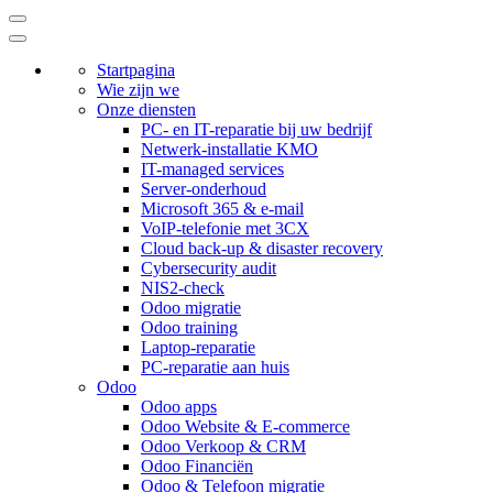
Startpagina
Wie zijn we
Onze diensten
PC- en IT-reparatie bij uw bedrijf
Netwerk-installatie KMO
IT-managed services
Server-onderhoud
Microsoft 365 & e-mail
VoIP-telefonie met 3CX
Cloud back-up & disaster recovery
Cybersecurity audit
NIS2-check
Odoo migratie
Odoo training
Laptop-reparatie
PC-reparatie aan huis
Odoo
Odoo apps
Odoo Website & E-commerce
Odoo Verkoop & CRM
Odoo Financiën
Odoo & Telefoon migratie