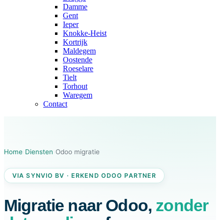
Damme
Gent
Ieper
Knokke-Heist
Kortrijk
Maldegem
Oostende
Roeselare
Tielt
Torhout
Waregem
Contact
Home
›
Diensten
›
Odoo migratie
VIA SYNVIO BV · ERKEND ODOO PARTNER
Migratie naar Odoo,
zonder