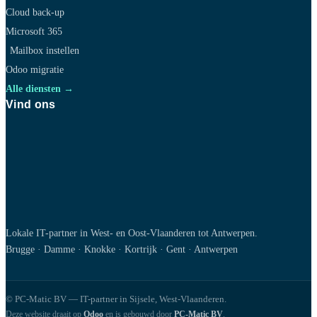
Cloud back-up
Microsoft 365
Mailbox instellen
Odoo migratie
Alle diensten →
Vind ons
Lokale IT-partner in West- en Oost-Vlaanderen tot Antwerpen.
Brugge · Damme · Knokke · Kortrijk · Gent · Antwerpen
© PC-Matic BV — IT-partner in Sijsele, West-Vlaanderen.
Deze website draait op
Odoo
en is gebouwd door
PC-Matic BV
.