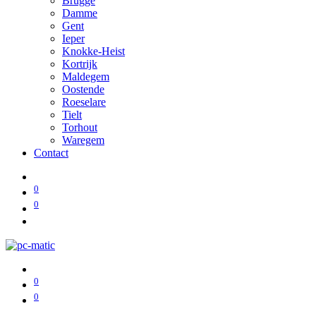
Brugge
Damme
Gent
Ieper
Knokke-Heist
Kortrijk
Maldegem
Oostende
Roeselare
Tielt
Torhout
Waregem
Contact
0
0
0
0