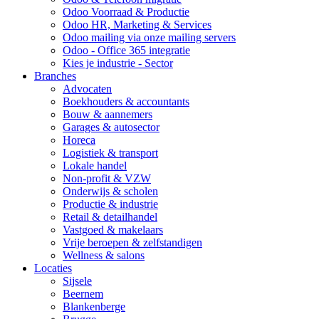
Odoo Voorraad & Productie
Odoo HR, Marketing & Services
Odoo mailing via onze mailing servers
Odoo - Office 365 integratie
Kies je industrie - Sector
Branches
Advocaten
Boekhouders & accountants
Bouw & aannemers
Garages & autosector
Horeca
Logistiek & transport
Lokale handel
Non-profit & VZW
Onderwijs & scholen
Productie & industrie
Retail & detailhandel
Vastgoed & makelaars
Vrije beroepen & zelfstandigen
Wellness & salons
Locaties
Sijsele
Beernem
Blankenberge