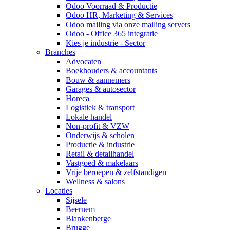
Odoo Voorraad & Productie
Odoo HR, Marketing & Services
Odoo mailing via onze mailing servers
Odoo - Office 365 integratie
Kies je industrie - Sector
Branches
Advocaten
Boekhouders & accountants
Bouw & aannemers
Garages & autosector
Horeca
Logistiek & transport
Lokale handel
Non-profit & VZW
Onderwijs & scholen
Productie & industrie
Retail & detailhandel
Vastgoed & makelaars
Vrije beroepen & zelfstandigen
Wellness & salons
Locaties
Sijsele
Beernem
Blankenberge
Brugge