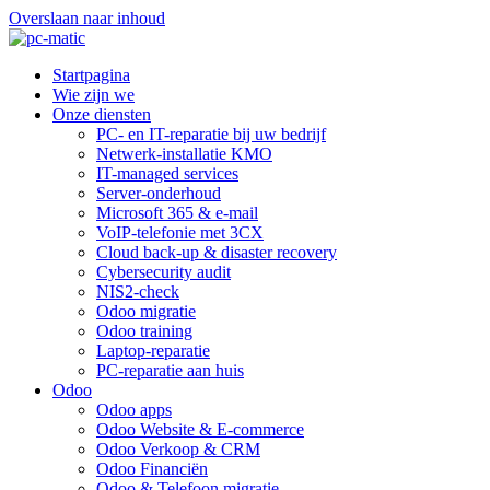
Overslaan naar inhoud
Startpagina
Wie zijn we
Onze diensten
PC- en IT-reparatie bij uw bedrijf
Netwerk-installatie KMO
IT-managed services
Server-onderhoud
Microsoft 365 & e-mail
VoIP-telefonie met 3CX
Cloud back-up & disaster recovery
Cybersecurity audit
NIS2-check
Odoo migratie
Odoo training
Laptop-reparatie
PC-reparatie aan huis
Odoo
Odoo apps
Odoo Website & E-commerce
Odoo Verkoop & CRM
Odoo Financiën
Odoo & Telefoon migratie