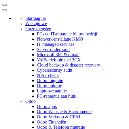
Startpagina
Wie zijn we
Onze diensten
PC- en IT-reparatie bij uw bedrijf
Netwerk-installatie KMO
IT-managed services
Server-onderhoud
Microsoft 365 & e-mail
VoIP-telefonie met 3CX
Cloud back-up & disaster recovery
Cybersecurity audit
NIS2-check
Odoo migratie
Odoo training
Laptop-reparatie
PC-reparatie aan huis
Odoo
Odoo apps
Odoo Website & E-commerce
Odoo Verkoop & CRM
Odoo Financiën
Odoo & Telefoon migratie