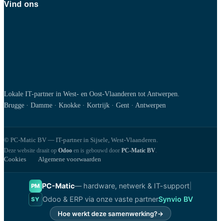
Vind ons
Lokale IT-partner in West- en Oost-Vlaanderen tot Antwerpen.
Brugge · Damme · Knokke · Kortrijk · Gent · Antwerpen
© PC-Matic BV — IT-partner in Sijsele, West-Vlaanderen.
Deze website draait op
Odoo
en is gebouwd door
PC-Matic BV
.
Cookies
Algemene voorwaarden
PC-Matic
— hardware, netwerk & IT-support
|
PM
Odoo & ERP via onze vaste partner
Synvio BV
SY
Hoe werkt deze samenwerking?
→