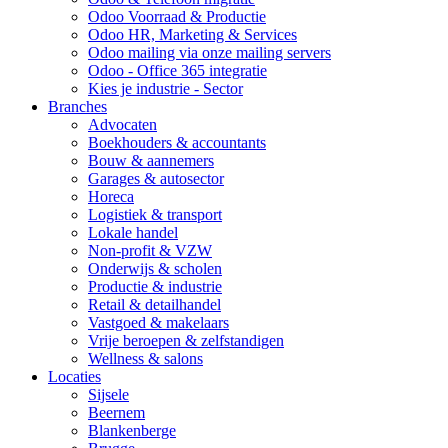
Odoo Voorraad & Productie
Odoo HR, Marketing & Services
Odoo mailing via onze mailing servers
Odoo - Office 365 integratie
Kies je industrie - Sector
Branches
Advocaten
Boekhouders & accountants
Bouw & aannemers
Garages & autosector
Horeca
Logistiek & transport
Lokale handel
Non-profit & VZW
Onderwijs & scholen
Productie & industrie
Retail & detailhandel
Vastgoed & makelaars
Vrije beroepen & zelfstandigen
Wellness & salons
Locaties
Sijsele
Beernem
Blankenberge