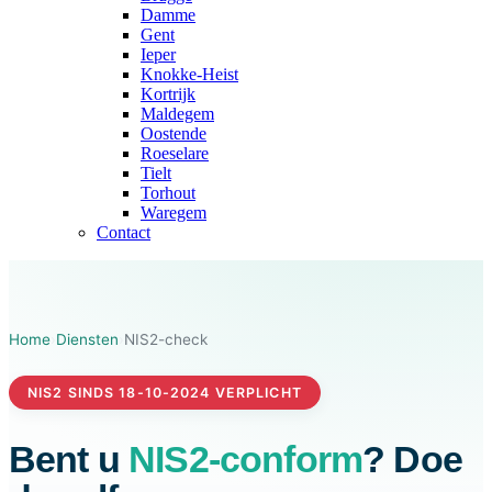
Damme
Gent
Ieper
Knokke-Heist
Kortrijk
Maldegem
Oostende
Roeselare
Tielt
Torhout
Waregem
Contact
Home
›
Diensten
›
NIS2-check
NIS2 SINDS 18-10-2024 VERPLICHT
Bent u
NIS2-conform
? Doe