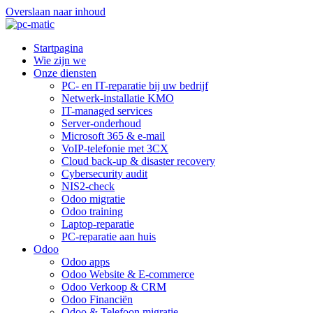
Overslaan naar inhoud
Startpagina
Wie zijn we
Onze diensten
PC- en IT-reparatie bij uw bedrijf
Netwerk-installatie KMO
IT-managed services
Server-onderhoud
Microsoft 365 & e-mail
VoIP-telefonie met 3CX
Cloud back-up & disaster recovery
Cybersecurity audit
NIS2-check
Odoo migratie
Odoo training
Laptop-reparatie
PC-reparatie aan huis
Odoo
Odoo apps
Odoo Website & E-commerce
Odoo Verkoop & CRM
Odoo Financiën
Odoo & Telefoon migratie