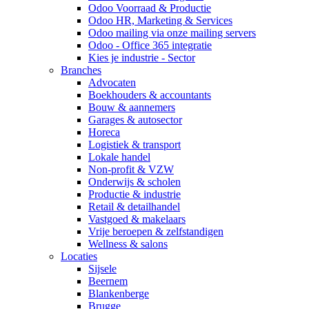
Odoo Voorraad & Productie
Odoo HR, Marketing & Services
Odoo mailing via onze mailing servers
Odoo - Office 365 integratie
Kies je industrie - Sector
Branches
Advocaten
Boekhouders & accountants
Bouw & aannemers
Garages & autosector
Horeca
Logistiek & transport
Lokale handel
Non-profit & VZW
Onderwijs & scholen
Productie & industrie
Retail & detailhandel
Vastgoed & makelaars
Vrije beroepen & zelfstandigen
Wellness & salons
Locaties
Sijsele
Beernem
Blankenberge
Brugge