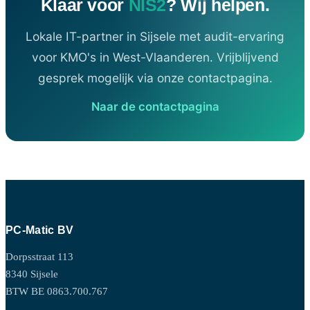
Klaar voor
NIS2
? Wij helpen.
Lokale IT-partner in Sijsele met audit-ervaring
voor KMO's in West-Vlaanderen. Vrijblijvend
gesprek mogelijk via onze contactpagina.
Naar de contactpagina
PC-Matic BV
Dorpsstraat 113
8340 Sijsele
BTW BE 0863.700.767