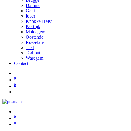
Brugge
Damme
Gent
Ieper
Knokke-Heist
Kortrijk
Maldegem
Oostende
Roeselare
Tielt
Torhout
Waregem
Contact
0
0
0
0