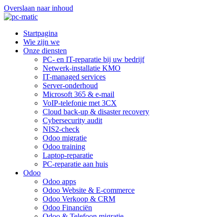
Overslaan naar inhoud
Startpagina
Wie zijn we
Onze diensten
PC- en IT-reparatie bij uw bedrijf
Netwerk-installatie KMO
IT-managed services
Server-onderhoud
Microsoft 365 & e-mail
VoIP-telefonie met 3CX
Cloud back-up & disaster recovery
Cybersecurity audit
NIS2-check
Odoo migratie
Odoo training
Laptop-reparatie
PC-reparatie aan huis
Odoo
Odoo apps
Odoo Website & E-commerce
Odoo Verkoop & CRM
Odoo Financiën
Odoo & Telefoon migratie