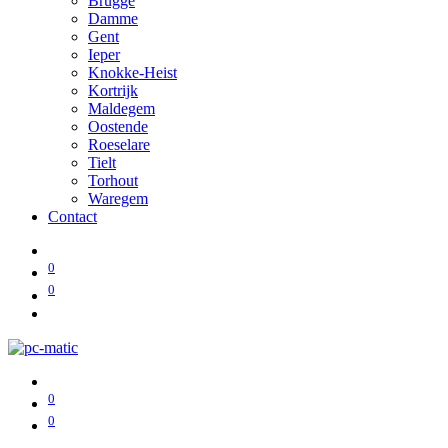
Brugge
Damme
Gent
Ieper
Knokke-Heist
Kortrijk
Maldegem
Oostende
Roeselare
Tielt
Torhout
Waregem
Contact
0
0
0
0