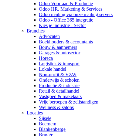
Odoo Voorraad & Productie
Odoo HR, Marketing & Services
Odoo mailing via onze mailing servers
Odoo - Office 365 integratie
Kies je industrie - Sector
Branches
Advocaten
Boekhouders & accountants
Bouw & aannemers
Garages & autosector
Horeca
Logistiek & transport
Lokale handel
Non-profit & VZW
Onderwijs & scholen
Productie & industrie
Retail & detailhandel
Vastgoed & makelaars
Vrije beroepen & zelfstandigen
Wellness & salons
Locaties
Sijsele
Beernem
Blankenberge
Brugge