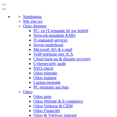
Startpagina
Wie zijn we
Onze diensten
PC- en IT-reparatie bij uw bedrijf
Netwerk-installatie KMO
IT-managed services
Server-onderhoud
Microsoft 365 & e-mail
VoIP-telefonie met 3CX
Cloud back-up & disaster recovery
Cybersecurity audit
NIS2-check
Odoo migratie
Odoo training
Laptop-reparatie
PC-reparatie aan huis
Odoo
Odoo apps
Odoo Website & E-commerce
Odoo Verkoop & CRM
Odoo Financiën
Odoo & Telefoon migratie