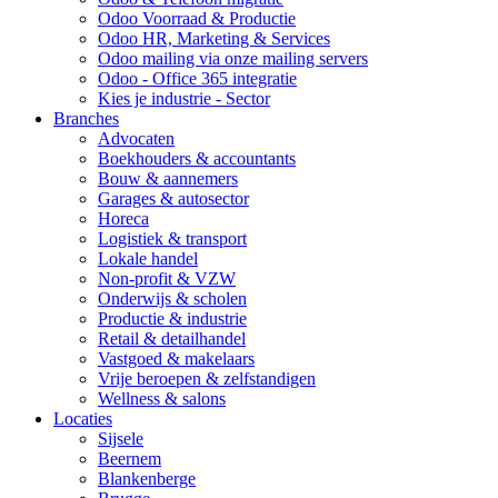
Odoo Voorraad & Productie
Odoo HR, Marketing & Services
Odoo mailing via onze mailing servers
Odoo - Office 365 integratie
Kies je industrie - Sector
Branches
Advocaten
Boekhouders & accountants
Bouw & aannemers
Garages & autosector
Horeca
Logistiek & transport
Lokale handel
Non-profit & VZW
Onderwijs & scholen
Productie & industrie
Retail & detailhandel
Vastgoed & makelaars
Vrije beroepen & zelfstandigen
Wellness & salons
Locaties
Sijsele
Beernem
Blankenberge