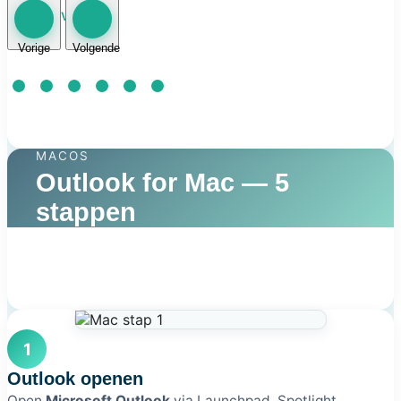
STAP 6 VAN 6
Vorige
Volgende
MACOS
Outlook for Mac — 5
stappen
1
Outlook openen
Open
Microsoft Outlook
via Launchpad, Spotlight