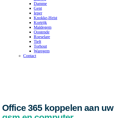
Damme
Gent
Ieper
Knokke-Heist
Kortrijk
Maldegem
Oostende
Roeselare
Tielt
Torhout
Waregem
Contact
MICROSOFT 365 — MODERN AUTHENTICATION, GEEN
IMAP
Office 365 koppelen aan uw
gsm en computer
.