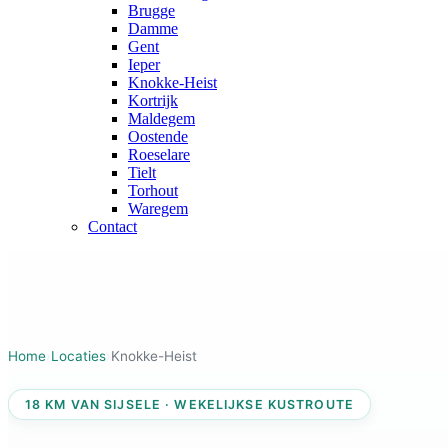
Brugge
Damme
Gent
Ieper
Knokke-Heist
Kortrijk
Maldegem
Oostende
Roeselare
Tielt
Torhout
Waregem
Contact
Home
›
Locaties
›
Knokke-Heist
18 KM VAN SIJSELE · WEKELIJKSE KUSTROUTE