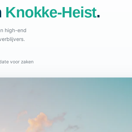
n
Knokke-Heist
.
an high-end
erblijvers.
pdate voor zaken