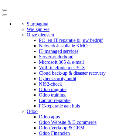
Startpagina
Wie zijn we
Onze diensten
PC- en IT-reparatie bij uw bedrijf
Netwerk-installatie KMO
IT-managed services
Server-onderhoud
Microsoft 365 & e-mail
VoIP-telefonie met 3CX
Cloud back-up & disaster recovery
Cybersecurity audit
NIS2-check
Odoo migratie
Odoo training
Laptop-reparatie
PC-reparatie aan huis
Odoo
Odoo apps
Odoo Website & E-commerce
Odoo Verkoop & CRM
Odoo Financiën