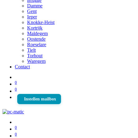
Brugge
Damme
Gent
Ieper
Knokke-Heist
Kortrijk
Maldegem
Oostende
Roeselare
Tielt
Torhout
Waregem
Contact
0
0
Instellen mailbox
0
0