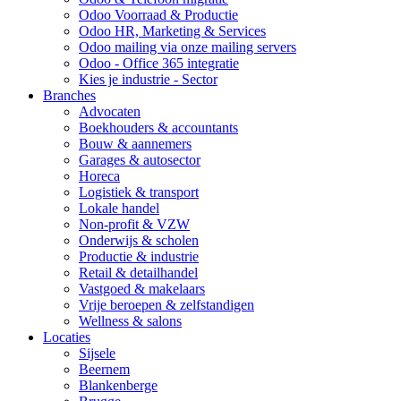
Odoo Voorraad & Productie
Odoo HR, Marketing & Services
Odoo mailing via onze mailing servers
Odoo - Office 365 integratie
Kies je industrie - Sector
Branches
Advocaten
Boekhouders & accountants
Bouw & aannemers
Garages & autosector
Horeca
Logistiek & transport
Lokale handel
Non-profit & VZW
Onderwijs & scholen
Productie & industrie
Retail & detailhandel
Vastgoed & makelaars
Vrije beroepen & zelfstandigen
Wellness & salons
Locaties
Sijsele
Beernem
Blankenberge