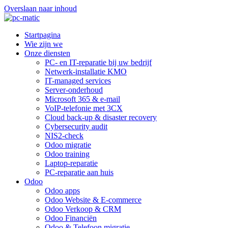
Overslaan naar inhoud
Startpagina
Wie zijn we
Onze diensten
PC- en IT-reparatie bij uw bedrijf
Netwerk-installatie KMO
IT-managed services
Server-onderhoud
Microsoft 365 & e-mail
VoIP-telefonie met 3CX
Cloud back-up & disaster recovery
Cybersecurity audit
NIS2-check
Odoo migratie
Odoo training
Laptop-reparatie
PC-reparatie aan huis
Odoo
Odoo apps
Odoo Website & E-commerce
Odoo Verkoop & CRM
Odoo Financiën
Odoo & Telefoon migratie