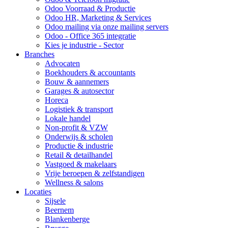
Odoo Voorraad & Productie
Odoo HR, Marketing & Services
Odoo mailing via onze mailing servers
Odoo - Office 365 integratie
Kies je industrie - Sector
Branches
Advocaten
Boekhouders & accountants
Bouw & aannemers
Garages & autosector
Horeca
Logistiek & transport
Lokale handel
Non-profit & VZW
Onderwijs & scholen
Productie & industrie
Retail & detailhandel
Vastgoed & makelaars
Vrije beroepen & zelfstandigen
Wellness & salons
Locaties
Sijsele
Beernem
Blankenberge