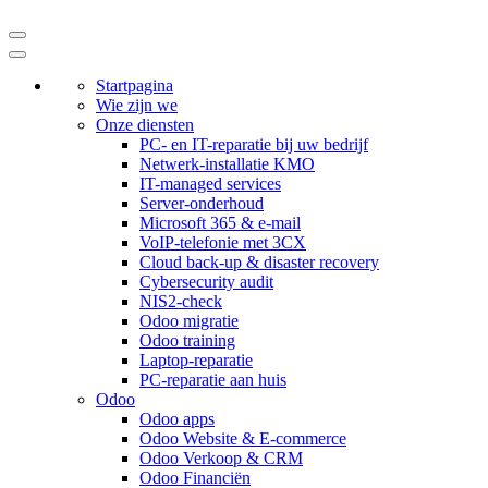
Startpagina
Wie zijn we
Onze diensten
PC- en IT-reparatie bij uw bedrijf
Netwerk-installatie KMO
IT-managed services
Server-onderhoud
Microsoft 365 & e-mail
VoIP-telefonie met 3CX
Cloud back-up & disaster recovery
Cybersecurity audit
NIS2-check
Odoo migratie
Odoo training
Laptop-reparatie
PC-reparatie aan huis
Odoo
Odoo apps
Odoo Website & E-commerce
Odoo Verkoop & CRM
Odoo Financiën