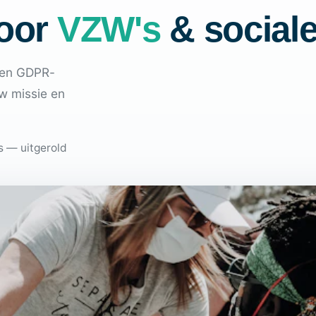
voor
VZW's
& sociale
s en GDPR-
w missie en
s — uitgerold