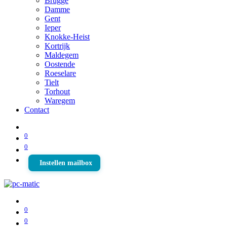
Brugge
Damme
Gent
Ieper
Knokke-Heist
Kortrijk
Maldegem
Oostende
Roeselare
Tielt
Torhout
Waregem
Contact
0
0
Instellen mailbox
0
0