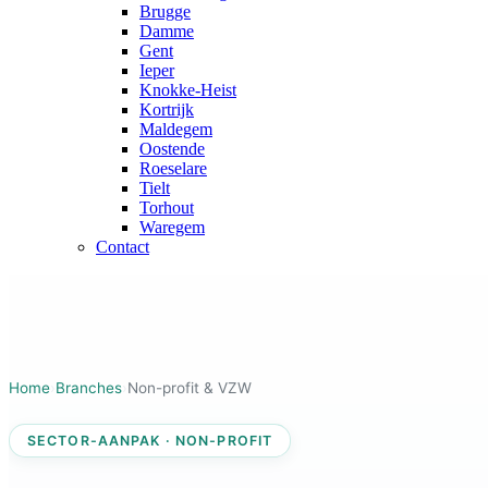
Brugge
Damme
Gent
Ieper
Knokke-Heist
Kortrijk
Maldegem
Oostende
Roeselare
Tielt
Torhout
Waregem
Contact
Home
›
Branches
›
Non-profit & VZW
SECTOR-AANPAK · NON-PROFIT