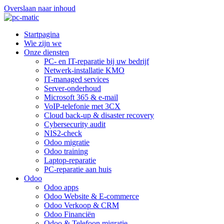
Overslaan naar inhoud
Startpagina
Wie zijn we
Onze diensten
PC- en IT-reparatie bij uw bedrijf
Netwerk-installatie KMO
IT-managed services
Server-onderhoud
Microsoft 365 & e-mail
VoIP-telefonie met 3CX
Cloud back-up & disaster recovery
Cybersecurity audit
NIS2-check
Odoo migratie
Odoo training
Laptop-reparatie
PC-reparatie aan huis
Odoo
Odoo apps
Odoo Website & E-commerce
Odoo Verkoop & CRM
Odoo Financiën
Odoo & Telefoon migratie