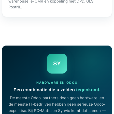
warehouse, e-CMR en koppeling met DPD, GLS,
PostNL.
SY
HARDWARE ÉN ODOO
Een combinatie die u zelden
tegenkomt
.
De meeste Odoo-partners doen geen hardware, en
de meeste IT-bedrijven hebben geen serieuze Odoo-
expertise. Bij PC-Matic en Synvio komt dat samen —