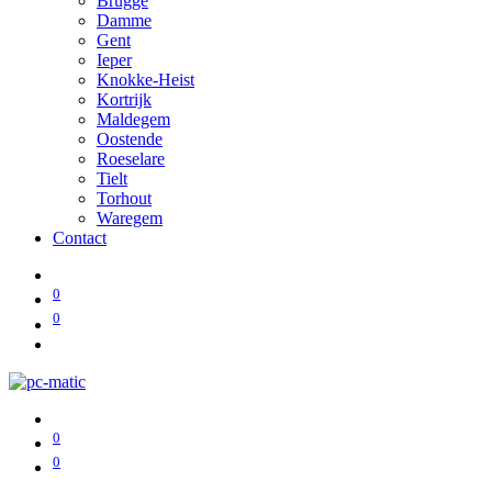
Brugge
Damme
Gent
Ieper
Knokke-Heist
Kortrijk
Maldegem
Oostende
Roeselare
Tielt
Torhout
Waregem
Contact
0
0
0
0