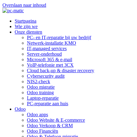
Overslaan naar inhoud
Startpagina
Wie zijn we
Onze diensten
PC- en IT-reparatie bij uw bedrijf
Netwerk-installatie KMO
IT-managed services
Server-onderhoud
Microsoft 365 & e-mail
VoIP-telefonie met 3CX
Cloud back-up & disaster recovery
Cybersecurity audit
NIS2-check
Odoo migratie
Odoo training
Laptop-reparatie
PC-reparatie aan huis
Odoo
Odoo apps
Odoo Website & E-commerce
Odoo Verkoop & CRM
Odoo Financiën
Odoo & Telefoon migratie