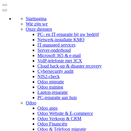
Startpagina
Wie zijn we
Onze diensten
PC- en IT-reparatie bij uw bedrijf
Netwerk-installatie KMO
IT-managed services
Server-onderhoud
Microsoft 365 & e-mail
VoIP-telefonie met 3CX
Cloud back-up & disaster recovery
Cybersecurity audit
NIS2-check
Odoo migratie
Odoo training
Laptop-reparatie
PC-reparatie aan huis
Odoo
Odoo apps
Odoo Website & E-commerce
Odoo Verkoop & CRM
Odoo Financiën
Odoo & Telefoon migratie