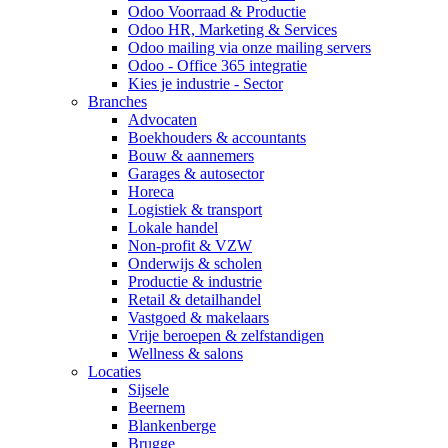
Odoo Voorraad & Productie
Odoo HR, Marketing & Services
Odoo mailing via onze mailing servers
Odoo - Office 365 integratie
Kies je industrie - Sector
Branches
Advocaten
Boekhouders & accountants
Bouw & aannemers
Garages & autosector
Horeca
Logistiek & transport
Lokale handel
Non-profit & VZW
Onderwijs & scholen
Productie & industrie
Retail & detailhandel
Vastgoed & makelaars
Vrije beroepen & zelfstandigen
Wellness & salons
Locaties
Sijsele
Beernem
Blankenberge
Brugge