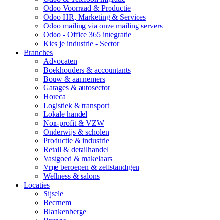
Odoo Voorraad & Productie
Odoo HR, Marketing & Services
Odoo mailing via onze mailing servers
Odoo - Office 365 integratie
Kies je industrie - Sector
Branches
Advocaten
Boekhouders & accountants
Bouw & aannemers
Garages & autosector
Horeca
Logistiek & transport
Lokale handel
Non-profit & VZW
Onderwijs & scholen
Productie & industrie
Retail & detailhandel
Vastgoed & makelaars
Vrije beroepen & zelfstandigen
Wellness & salons
Locaties
Sijsele
Beernem
Blankenberge