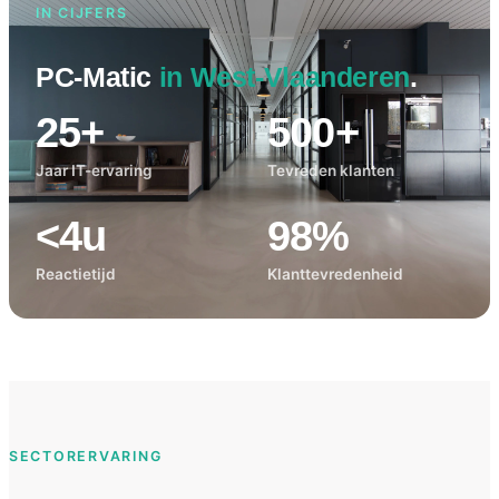
IN CIJFERS
PC-Matic
in West-Vlaanderen
.
25+
500+
Jaar IT-ervaring
Tevreden klanten
<4u
98%
Reactietijd
Klanttevredenheid
SECTORERVARING